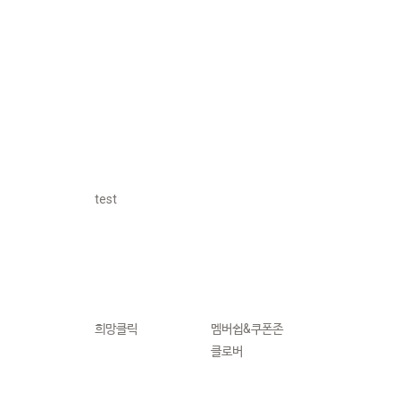
test
희망클릭
멤버쉽&쿠폰존
클로버