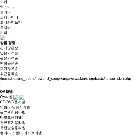
오키
렉스마크
브라더
교세라미타
코니카미놀타
도시바
기타
상품 정렬
판매많은순
낮은가격순
높은가격순
평점높은순
후기많은순
최근등록순
/home/hosting_users/newbird_seogwang/www/skin/shop/basic/list.sort.skin.php
OA라벨
OA라벨
CD/DVD용라벨
명함/카드용지라벨
물류관리용라벨
바코드용라벨
분류표기용라벨
우편발송용라벨
컬러/파스텔/크라프트라벨