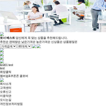
토너 베스트
당신에게 꼭 맞는 상품을 추천해드립니다.
추천순
판매량순
낮은가격순
높은가격순
신상품순
상품평많은
test01
test
test
희망클릭
멤버쉽&쿠폰존
클로버
회사소개
고객센터
오류신고
이용약관
오시는길
개인정보처리방침