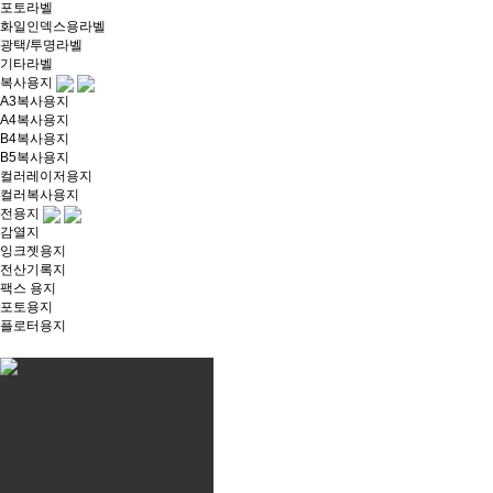
포토라벨
화일인덱스용라벨
광택/투명라벨
기타라벨
복사용지
A3복사용지
A4복사용지
B4복사용지
B5복사용지
컬러레이저용지
컬러복사용지
전용지
감열지
잉크젯용지
전산기록지
팩스 용지
포토용지
플로터용지