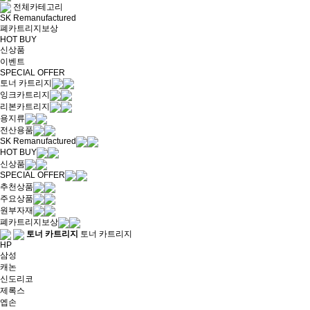
전체카테고리
SK Remanufactured
폐카트리지보상
HOT BUY
신상품
이벤트
SPECIAL OFFER
토너 카트리지
잉크카트리지
리본카트리지
용지류
전산용품
SK Remanufactured
HOT BUY
신상품
SPECIAL OFFER
추천상품
주요상품
원부자재
폐카트리지보상
토너 카트리지
토너 카트리지
HP
삼성
캐논
신도리코
제록스
엡손